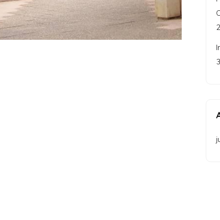
C
2
I
3
j