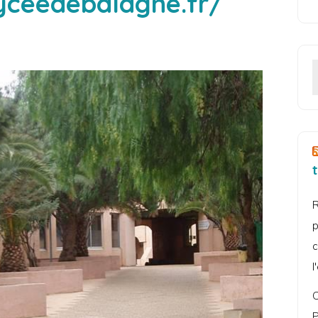
lyceedebalagne.fr/
R
p
c
l
C
P