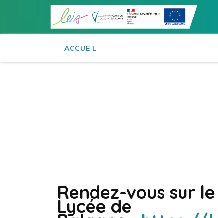
Aller
au
contenu
(Pressez
ACCUEIL
Entrée)
Rendez-vous sur le
Lycée de