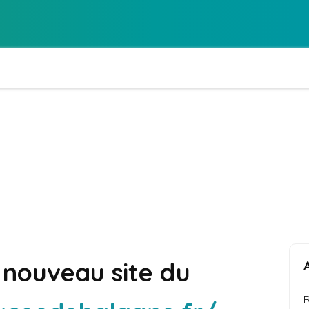
Lycée de Balag
 nouveau site du
R